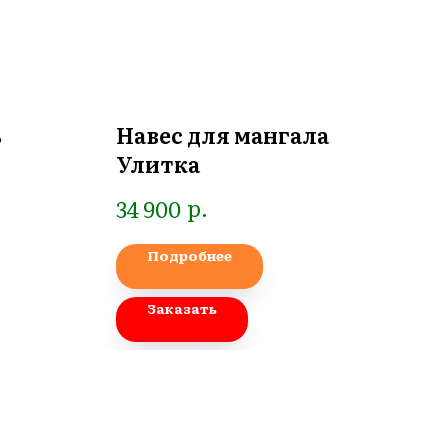
ь
Навес для мангала
Ко
Улитка
ме
ст
р.
34 900
162
по
Подробнее
Заказать