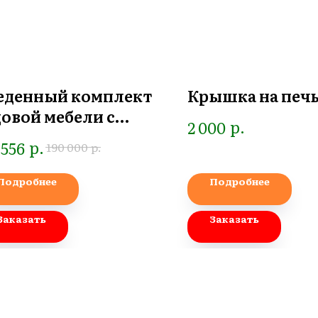
еденный комплект
Крышка на печ
довой мебели с
р.
2 000
ловым диваном из
р.
 556
р.
190 000
турального дерева
OOKLYN
Подробнее
Подробнее
Заказать
Заказать