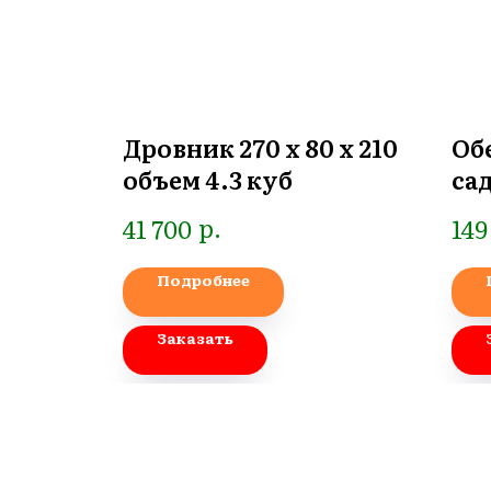
ной
Дровник 270 х 80 х 210
Об
объем 4.3 куб
са
уг
р.
41 700
149
на
BR
Подробнее
Заказать