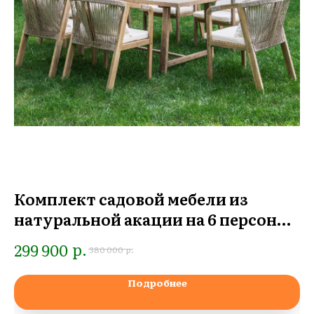
Комплект садовой мебели из
П
натуральной акации на 6 персон
9
MICHELLE
р.
299 900
р.
380 000
Подробнее