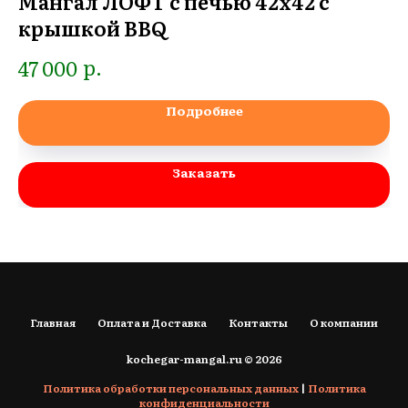
Мангал ЛОФТ с печью 42х42 с
К
крышкой BBQ
6
р.
47 000
Подробнее
Заказать
Главная
Оплата и Доставка
Контакты
О компании
kochegar-mangal.ru © 2026
Политика обработки персональных данных
|
Политика
конфиденциальности