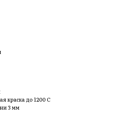
м
й
я краска до 1200 С
ни 3 мм