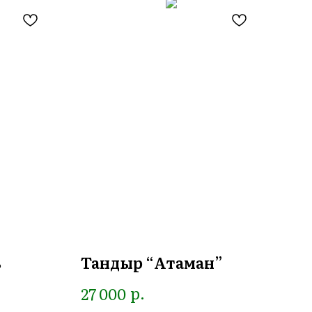
ь
Тандыр “Атаман”
На
из
р.
27 000
(б