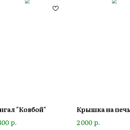
нгал "Ковбой"
Крышка на печ
р.
р.
800
2 000