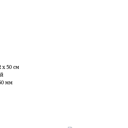
 х 50 см
ой
50 мм