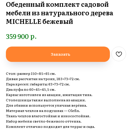
Обеденный комплект садовой
мебели из натурального дерева
MICHELLE бежевый
р.
359 900
Заказать
Стол: размер 150×85×65 см.
Диван рассчитан на троих, 183×73×72 см.
Пара кресел: габариты 63×73×72 см.
Два пуфа по 60×45×45,5 см.
Каркас изготовлен из акации, имитация тика.
Столешница также выполнена из акации.
Для обивки используется уличная верёвка.
Материал чехлов на подушках — Olefin.
Ткань чехлов влагостойкая и износостойкая.
Набор мебели светло-бежевого оттенка.
Комплект отлично подходит для террас и сада.