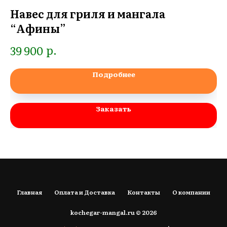
Навес для гриля и мангала
Т
“Афины”
3
р.
39 900
Подробнее
Заказать
Главная
Оплата и Доставка
Контакты
О компании
kochegar-mangal.ru © 2026