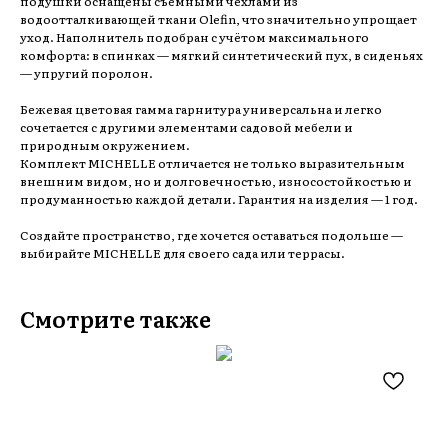
подушки оснащены съёмными чехлами из
водоотталкивающей ткани Olefin, что значительно упрощает
уход. Наполнитель подобран с учётом максимального
комфорта: в спинках — мягкий синтетический пух, в сиденьях
— упругий поролон.
Бежевая цветовая гамма гарнитура универсальна и легко
сочетается с другими элементами садовой мебели и
природным окружением.
Комплект MICHELLE отличается не только выразительным
внешним видом, но и долговечностью, износостойкостью и
продуманностью каждой детали. Гарантия на изделия — 1 год.
Создайте пространство, где хочется оставаться подольше —
выбирайте MICHELLE для своего сада или террасы.
Смотрите также