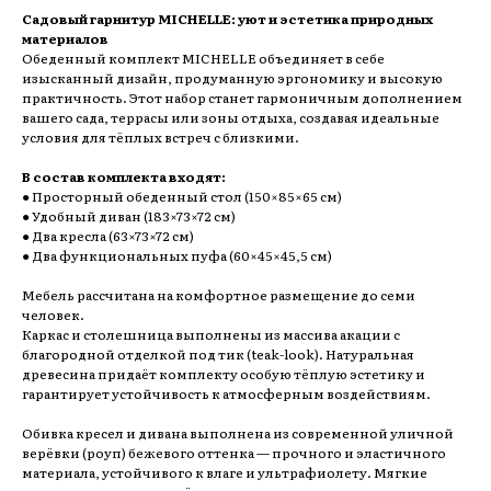
Садовый гарнитур MICHELLE: уют и эстетика природных
материалов
Обеденный комплект MICHELLE объединяет в себе
изысканный дизайн, продуманную эргономику и высокую
практичность. Этот набор станет гармоничным дополнением
вашего сада, террасы или зоны отдыха, создавая идеальные
условия для тёплых встреч с близкими.
В состав комплекта входят:
● Просторный обеденный стол (150×85×65 см)
● Удобный диван (183×73×72 см)
● Два кресла (63×73×72 см)
● Два функциональных пуфа (60×45×45,5 см)
Мебель рассчитана на комфортное размещение до семи
человек.
Каркас и столешница выполнены из массива акации с
благородной отделкой под тик (teak-look). Натуральная
древесина придаёт комплекту особую тёплую эстетику и
гарантирует устойчивость к атмосферным воздействиям.
Обивка кресел и дивана выполнена из современной уличной
верёвки (роуп) бежевого оттенка — прочного и эластичного
материала, устойчивого к влаге и ультрафиолету. Мягкие