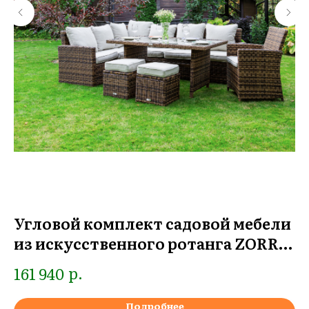
Угловой комплект садовой мебели
О
из искусственного ротанга ZORRO
б
PLUS (коричневый)
р.
161 940
2
Подробнее