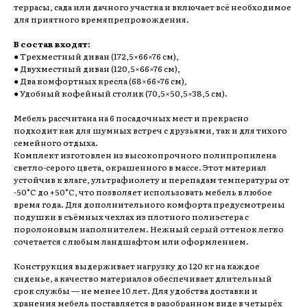
террасы, сада или дачного участка и включает всё необходимое
для приятного времяпрепровождения.
В состав входят:
● Трехместный диван (172,5×66×76 см),
● Двухместный диван (120,5×66×76 см),
● Два комфортных кресла (68×66×76 см),
● Удобный кофейный столик (70,5×50,5×38,5 см).
Мебель рассчитана на 6 посадочных мест и прекрасно
подходит как для шумных встреч с друзьями, так и для тихого
семейного отдыха.
Комплект изготовлен из высокопрочного полипропилена
светло-серого цвета, окрашенного в массе. Этот материал
устойчив к влаге, ультрафиолету и перепадам температуры от
-50°C до +50°C, что позволяет использовать мебель в любое
время года. Для дополнительного комфорта предусмотрены
подушки в съёмных чехлах из плотного полиэстера с
поролоновым наполнителем. Нежный серый оттенок легко
сочетается с любым ландшафтом или оформлением.
Конструкция выдерживает нагрузку до 120 кг на каждое
сиденье, а качество материалов обеспечивает длительный
срок службы — не менее 10 лет. Для удобства доставки и
хранения мебель поставляется в разобранном виде в четырёх